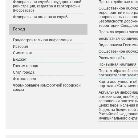
Федеральная служба государственной
Противодействие кор
регистрации, кадастра и картографии
Общественное обсуж
(Росреестр)
мероприятий и прогр
Федеральная налоговая служба
направленных на по
безопасности дорожн
территории Свердлов
Город
Правила охраны элект
Бесплатная юридичес
Градостроительная информация
Видеоролики Роскомн
История
Общественное обсуж
Символика
Рассылки сайта
Бюджет
Призывная кампания
Гостям города
Портал обратной связ
СМИ города
потребителями элект
Фотогалерея
Карта доступности об
Формирование комфортной городской
портала «Жить вмест
среды
Актуальная информац
реквизитами, необхо
заполнения платежных
целях перечисления 
бюджеты бюджетной 
Российской Федераци
муниципального округ