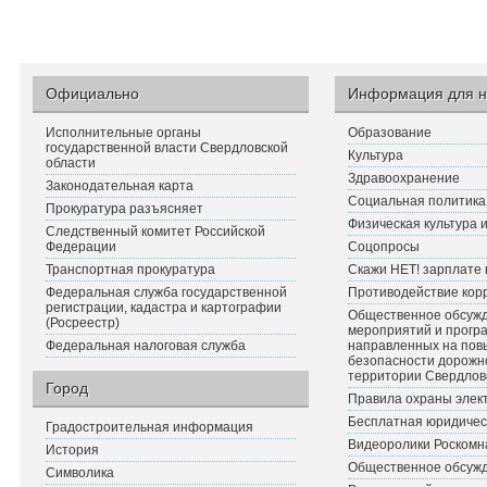
Официально
Информация для н
Исполнительные органы
Образование
государственной власти Свердловской
Культура
области
Здравоохранение
Законодательная карта
Социальная политика
Прокуратура разъясняет
Физическая культура 
Следственный комитет Российской
Федерации
Соцопросы
Транспортная прокуратура
Скажи НЕТ! зарплате 
Федеральная служба государственной
Противодействие кор
регистрации, кадастра и картографии
Общественное обсуж
(Росреестр)
мероприятий и прогр
Федеральная налоговая служба
направленных на по
безопасности дорожн
территории Свердлов
Город
Правила охраны элект
Бесплатная юридичес
Градостроительная информация
Видеоролики Роскомн
История
Общественное обсуж
Символика