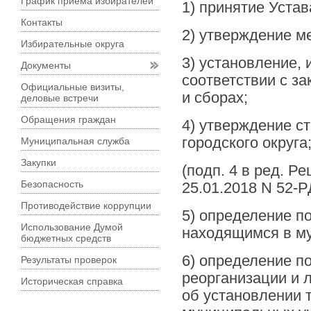
График приема избирателей
1) принятие Устав
Контакты
2) утверждение ме
Избирательные округа
3) установление, 
Документы
соответствии с з
Официальные визиты,
и сборах;
деловые встречи
Обращения граждан
4) утверждение с
городского округа
Муниципальная служба
Закупки
(подп. 4 в ред. Р
Безопасность
25.01.2018 N 52-Р
Противодействие коррупции
5) определение п
Использование Думой
находящимся в му
бюджетных средств
6) определение п
Результаты проверок
реорганизации и 
Историческая справка
об установлении 