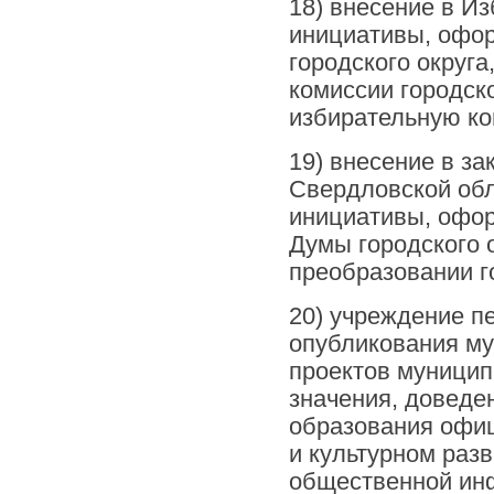
18) внесение в И
инициативы, офор
городского округ
комиссии городск
избирательную к
19) внесение в з
Свердловской обл
инициативы, офор
Думы городского о
преобразовании го
20) учреждение п
опубликования му
проектов муницип
значения, доведе
образования офи
и культурном раз
общественной ин