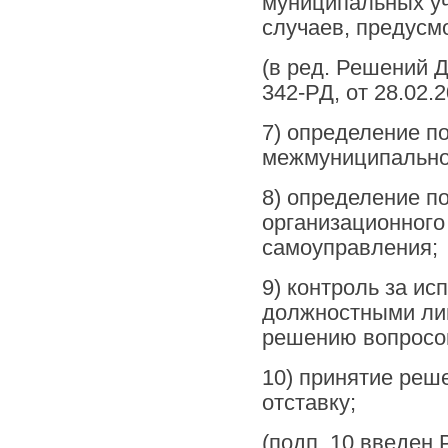
муниципальных уч
случаев, предус
(в ред. Решений Д
342-РД, от 28.02.
7) определение по
межмуниципальног
8) определение п
организационного
самоуправления;
9) контроль за и
должностными ли
решению вопросов
10) принятие реш
отставку;
(подп. 10 введен