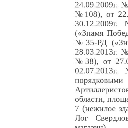
24.09.2009г. 
№108), от 22
30.12.2009г.
(«Знамя Побед
№35-РД («Зна
28.03.2013г. 
№38), от 27.
02.07.2013г
порядковыми
Артиллеристо
области, площ
7 (нежилое зд
Лог Свердлов
магазин).