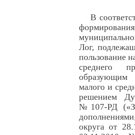
В соответс
формировани
муниципально
Лог, подлежащ
пользование н
среднего пр
образующим 
малого и сред
решением Дум
№107-РД («З
дополнениями
округа от 28