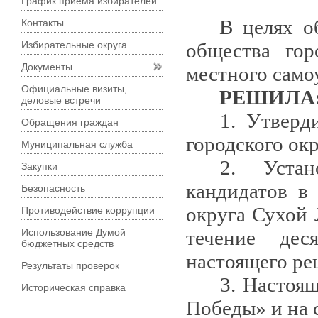
График приема избирателей
В целях о
Контакты
Избирательные округа
общества гор
Документы
местного само
Официальные визиты,
РЕШИЛА
деловые встречи
1. Утверд
Обращения граждан
городского окр
Муниципальная служба
2. Устан
Закупки
кандидатов в
Безопасность
округа Сухой 
Противодействие коррупции
Использование Думой
течение дес
бюджетных средств
настоящего ре
Результаты проверок
3. Настоящ
Историческая справка
Победы» и на с