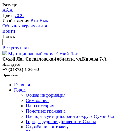
Размер:
A
A
A
Цвет:
C
C
C
Изображения
Вкл.
Выкл.
Обычная версия сайта
Войти
Поиск
Все результаты
Муниципальный округ Сухой Лог
Сухой Лог Свердловской области, ул.Кирова 7-А
Наш адрес
+7 (34373) 4-36-60
Приемная
Главная
Город
Общая информация
Символика
Наша история
Почетные граждане
Паспорт муниципального округа Сухой Лог
Город Трудовой Доблести и Славы
Служба по контракту