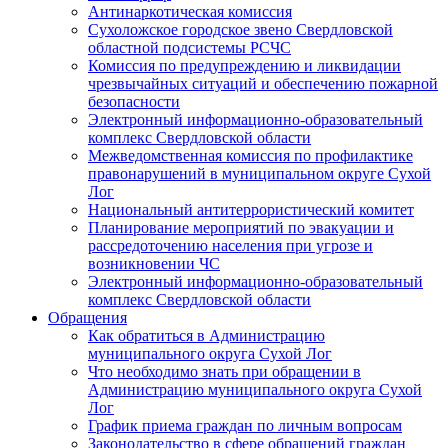
Антинаркотическая комиссия
Сухоложское городское звено Свердловской
областной подсистемы РСЧС
Комиссия по предупреждению и ликвидации
чрезвычайных ситуаций и обеспечению пожарной
безопасности
Электронный информационно-образовательный
комплекс Cвердловской области
Межведомственная комиссия по профилактике
правонарушений в муниципальном округе Сухой
Лог
Национальный антитеррористический комитет
Планирование мероприятий по эвакуации и
рассредоточению населения при угрозе и
возникновении ЧС
Электронный информационно-образовательный
комплекс Свердловской области
Обращения
Как обратиться в Администрацию
муниципального округа Сухой Лог
Что необходимо знать при обращении в
Администрацию муниципального округа Сухой
Лог
График приема граждан по личным вопросам
Законодательство в сфере обращений граждан