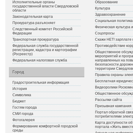
Исполнительные органы
Образование
государственной власти Свердловской
Культура
области
Здравоохранение
Законодательная карта
Социальная политика
Прокуратура разъясняет
Физическая культура 
Следственный комитет Российской
Федерации
Соцопросы
Транспортная прокуратура
Скажи НЕТ! зарплате 
Федеральная служба государственной
Противодействие кор
регистрации, кадастра и картографии
Общественное обсуж
(Росреестр)
мероприятий и прогр
Федеральная налоговая служба
направленных на по
безопасности дорожн
территории Свердлов
Город
Правила охраны элект
Бесплатная юридичес
Градостроительная информация
Видеоролики Роскомн
История
Общественное обсуж
Символика
Рассылки сайта
Бюджет
Призывная кампания
Гостям города
Портал обратной связ
СМИ города
потребителями элект
Фотогалерея
Карта доступности об
Формирование комфортной городской
портала «Жить вмест
среды