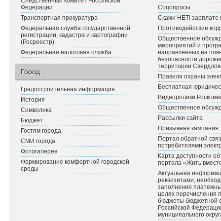
Следственный комитет Российской
Федерации
Соцопросы
Транспортная прокуратура
Скажи НЕТ! зарплате 
Федеральная служба государственной
Противодействие кор
регистрации, кадастра и картографии
Общественное обсуж
(Росреестр)
мероприятий и прогр
Федеральная налоговая служба
направленных на по
безопасности дорожн
территории Свердлов
Город
Правила охраны элект
Бесплатная юридичес
Градостроительная информация
Видеоролики Роскомн
История
Общественное обсуж
Символика
Рассылки сайта
Бюджет
Призывная кампания
Гостям города
Портал обратной связ
СМИ города
потребителями элект
Фотогалерея
Карта доступности об
Формирование комфортной городской
портала «Жить вмест
среды
Актуальная информац
реквизитами, необхо
заполнения платежных
целях перечисления 
бюджеты бюджетной 
Российской Федераци
муниципального округ