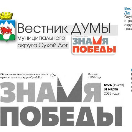
Вес
Лог
Опуб
стр
окру
Поб