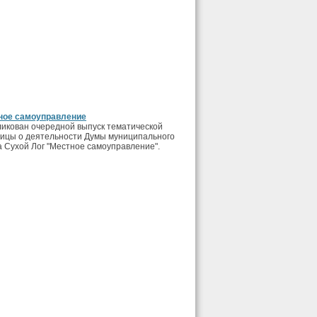
ное самоуправление
икован очередной выпуск тематической
ицы о деятельности Думы муниципального
а Сухой Лог "Местное самоуправление".