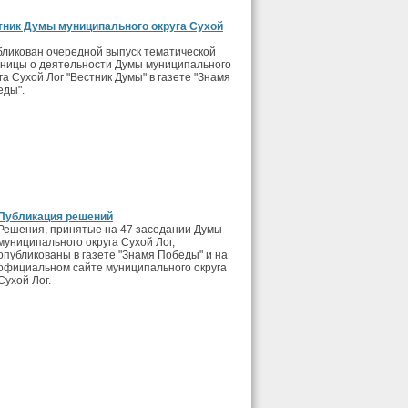
тник Думы муниципального округа Сухой
ликован очередной выпуск тематической
аницы о деятельности Думы муниципального
га Сухой Лог "Вестник Думы" в газете "Знамя
еды".
Публикация решений
Решения, принятые на 47 заседании Думы
муниципального округа Сухой Лог,
опубликованы в газете "Знамя Победы" и на
официальном сайте муниципального округа
Сухой Лог.