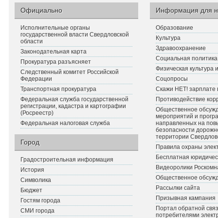
Официально
Информация для н
Исполнительные органы
Образование
государственной власти Свердловской
Культура
области
Здравоохранение
Законодательная карта
Социальная политика
Прокуратура разъясняет
Физическая культура 
Следственный комитет Российской
Федерации
Соцопросы
Транспортная прокуратура
Скажи НЕТ! зарплате 
Федеральная служба государственной
Противодействие кор
регистрации, кадастра и картографии
Общественное обсуж
(Росреестр)
мероприятий и прогр
Федеральная налоговая служба
направленных на по
безопасности дорожн
территории Свердлов
Город
Правила охраны элект
Бесплатная юридичес
Градостроительная информация
Видеоролики Роскомн
История
Общественное обсуж
Символика
Рассылки сайта
Бюджет
Призывная кампания
Гостям города
Портал обратной связ
СМИ города
потребителями элект