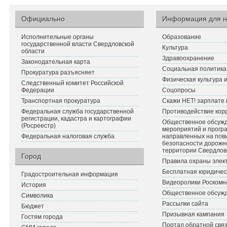
Официально
Информация для н
Исполнительные органы
Образование
государственной власти Свердловской
Культура
области
Здравоохранение
Законодательная карта
Социальная политика
Прокуратура разъясняет
Физическая культура 
Следственный комитет Российской
Федерации
Соцопросы
Транспортная прокуратура
Скажи НЕТ! зарплате 
Федеральная служба государственной
Противодействие кор
регистрации, кадастра и картографии
Общественное обсуж
(Росреестр)
мероприятий и прогр
Федеральная налоговая служба
направленных на по
безопасности дорожн
территории Свердлов
Город
Правила охраны элект
Бесплатная юридичес
Градостроительная информация
Видеоролики Роскомн
История
Общественное обсуж
Символика
Рассылки сайта
Бюджет
Призывная кампания
Гостям города
Портал обратной связ