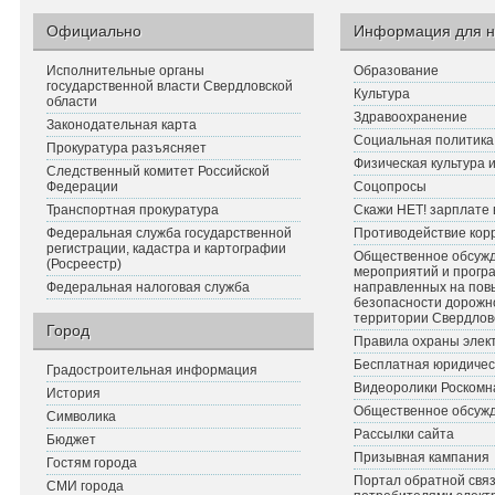
Официально
Информация для н
Исполнительные органы
Образование
государственной власти Свердловской
Культура
области
Здравоохранение
Законодательная карта
Социальная политика
Прокуратура разъясняет
Физическая культура 
Следственный комитет Российской
Федерации
Соцопросы
Транспортная прокуратура
Скажи НЕТ! зарплате 
Федеральная служба государственной
Противодействие кор
регистрации, кадастра и картографии
Общественное обсуж
(Росреестр)
мероприятий и прогр
Федеральная налоговая служба
направленных на по
безопасности дорожн
территории Свердлов
Город
Правила охраны элект
Бесплатная юридичес
Градостроительная информация
Видеоролики Роскомн
История
Общественное обсуж
Символика
Рассылки сайта
Бюджет
Призывная кампания
Гостям города
Портал обратной связ
СМИ города