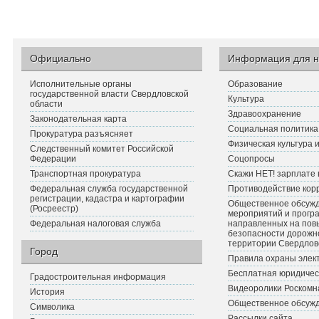
Официально
Информация для н
Исполнительные органы
Образование
государственной власти Свердловской
Культура
области
Здравоохранение
Законодательная карта
Социальная политика
Прокуратура разъясняет
Физическая культура 
Следственный комитет Российской
Федерации
Соцопросы
Транспортная прокуратура
Скажи НЕТ! зарплате 
Федеральная служба государственной
Противодействие кор
регистрации, кадастра и картографии
Общественное обсуж
(Росреестр)
мероприятий и прогр
Федеральная налоговая служба
направленных на по
безопасности дорожн
территории Свердлов
Город
Правила охраны элект
Бесплатная юридичес
Градостроительная информация
Видеоролики Роскомн
История
Общественное обсуж
Символика
Рассылки сайта