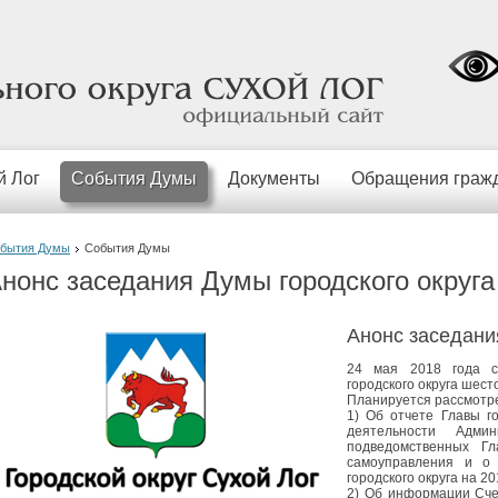
официальный
сайт
й Лог
События Думы
Документы
Обращения граж
бытия Думы
События Думы
нонс заседания Думы городского округа
Анонс заседани
24 мая 2018 года с
городского округа шест
Планируется рассмотр
1) Об отчете Главы го
деятельности Адми
подведомственных Гл
самоуправления и о
городского округа на 20
2) Об информации Счет