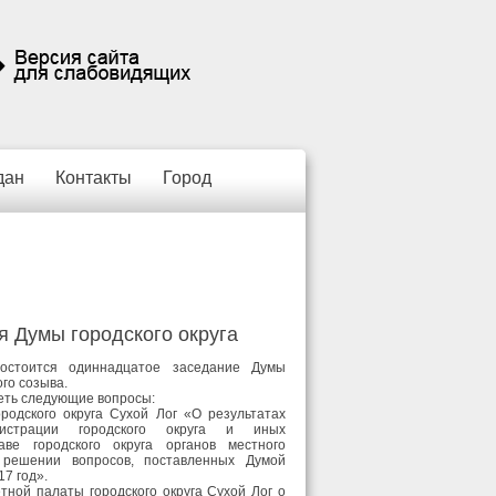
дан
Контакты
Город
я Думы городского округа
остоится одиннадцатое заседание Думы
ого созыва.
еть следующие вопросы:
родского округа Сухой Лог «О результатах
нистрации городского округа и иных
аве городского округа органов местного
 решении вопросов, поставленных Думой
17 год».
ной палаты городского округа Сухой Лог о