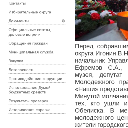
Контакты
Избирательные округа
Документы
Официальные визиты,
деловые встречи
Обращения граждан
Перед собравшим
Муниципальная служба
округа Игонин В.Н
начальник Управл
Закупки
Ефремов С.А., д
Безопасность
музея, депутат
Противодействие коррупции
Молодежного пр
Использование Думой
«Наши» представи
бюджетных средств
Минутой молчания
Результаты проверок
тех, кто ушли 
Обелиска. В ме
Историческая справка
молодежного цен
жители городского