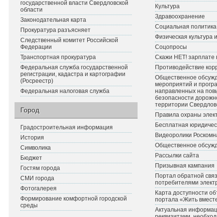
государственной власти Свердловской
Культура
области
Здравоохранение
Законодательная карта
Социальная политика
Прокуратура разъясняет
Физическая культура 
Следственный комитет Российской
Федерации
Соцопросы
Транспортная прокуратура
Скажи НЕТ! зарплате 
Федеральная служба государственной
Противодействие кор
регистрации, кадастра и картографии
Общественное обсуж
(Росреестр)
мероприятий и прогр
Федеральная налоговая служба
направленных на по
безопасности дорожн
территории Свердлов
Город
Правила охраны элект
Бесплатная юридичес
Градостроительная информация
Видеоролики Роскомн
История
Общественное обсуж
Символика
Рассылки сайта
Бюджет
Призывная кампания
Гостям города
Портал обратной связ
СМИ города
потребителями элект
Фотогалерея
Карта доступности об
Формирование комфортной городской
портала «Жить вмест
среды
Актуальная информац
реквизитами, необхо