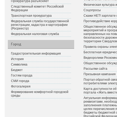
Прокуратура разъясняет
Физическая культура 
Следственный комитет Российской
Федерации
Соцопросы
Транспортная прокуратура
Скажи НЕТ! зарплате 
Федеральная служба государственной
Противодействие кор
регистрации, кадастра и картографии
Общественное обсуж
(Росреестр)
мероприятий и прогр
Федеральная налоговая служба
направленных на по
безопасности дорожн
территории Свердлов
Город
Правила охраны элект
Бесплатная юридичес
Градостроительная информация
Видеоролики Роскомн
История
Общественное обсуж
Символика
Рассылки сайта
Бюджет
Призывная кампания
Гостям города
Портал обратной связ
СМИ города
потребителями элект
Фотогалерея
Карта доступности об
Формирование комфортной городской
портала «Жить вмест
среды
Актуальная информац
реквизитами, необхо
заполнения платежных
целях перечисления 
бюджеты бюджетной 
Российской Федераци