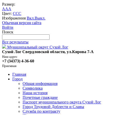
Размер:
A
A
A
Цвет:
C
C
C
Изображения
Вкл.
Выкл.
Обычная версия сайта
Войти
Поиск
Все результаты
Муниципальный округ Сухой Лог
Сухой Лог Свердловской области, ул.Кирова 7-А
Наш адрес
+7 (34373) 4-36-60
Приемная
Главная
Город
Общая информация
Символика
Наша история
Почетные граждане
Паспорт муниципального округа Сухой Лог
Город Трудовой Доблести и Славы
Служба по контракту