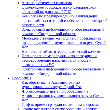
Антинаркотическая комиссия
Сухоложское городское звено Свердловской
областной подсистемы РСЧС
Комиссия по предупреждению и ликвидации
чрезвычайных ситуаций и обеспечению пожарной
безопасности
Электронный информационно-образовательный
комплекс Cвердловской области
Межведомственная комиссия по профилактике
правонарушений в муниципальном округе Сухой
Лог
Национальный антитеррористический комитет
Планирование мероприятий по эвакуации и
рассредоточению населения при угрозе и
возникновении ЧС
Электронный информационно-образовательный
комплекс Свердловской области
Обращения
Как обратиться в Администрацию
муниципального округа Сухой Лог
Что необходимо знать при обращении в
Администрацию муниципального округа Сухой
Лог
График приема граждан по личным вопросам
Законодательство в сфере обращений граждан