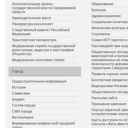
Исполнительные органы
Образование
государственной власти Свердловской
Культура
области
Здравоохранение
Законодательная карта
Социальная политика
Прокуратура разъясняет
Физическая культура 
Следственный комитет Российской
Федерации
Соцопросы
Транспортная прокуратура
Скажи НЕТ! зарплате 
Федеральная служба государственной
Противодействие кор
регистрации, кадастра и картографии
Общественное обсуж
(Росреестр)
мероприятий и прогр
Федеральная налоговая служба
направленных на по
безопасности дорожн
территории Свердлов
Город
Правила охраны элект
Бесплатная юридичес
Градостроительная информация
Видеоролики Роскомн
История
Общественное обсуж
Символика
Рассылки сайта
Бюджет
Призывная кампания
Гостям города
Портал обратной связ
СМИ города
потребителями элект
Фотогалерея
Карта доступности об
Формирование комфортной городской
портала «Жить вмест
среды