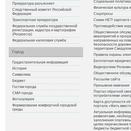
Социальная политика
Прокуратура разъясняет
Физическая культура 
Следственный комитет Российской
Федерации
Соцопросы
Транспортная прокуратура
Скажи НЕТ! зарплате 
Федеральная служба государственной
Противодействие кор
регистрации, кадастра и картографии
Общественное обсуж
(Росреестр)
мероприятий и прогр
Федеральная налоговая служба
направленных на по
безопасности дорожн
территории Свердлов
Город
Правила охраны элект
Бесплатная юридичес
Градостроительная информация
Видеоролики Роскомн
История
Общественное обсуж
Символика
Рассылки сайта
Бюджет
Призывная кампания
Гостям города
Портал обратной связ
СМИ города
потребителями элект
Фотогалерея
Карта доступности об
Формирование комфортной городской
портала «Жить вмест
среды
Актуальная информац
реквизитами, необхо
заполнения платежных
целях перечисления 
бюджеты бюджетной 