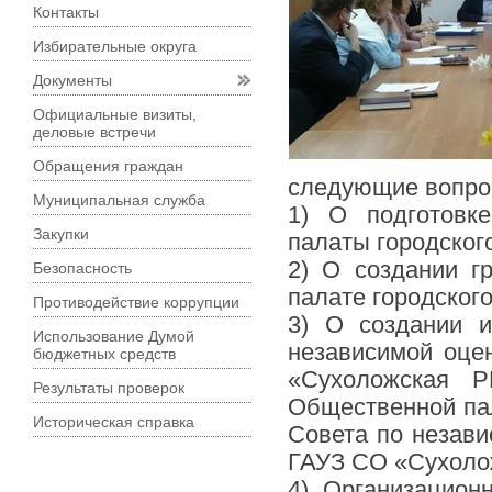
Контакты
Избирательные округа
Документы
Официальные визиты,
деловые встречи
Обращения граждан
следующие вопро
Муниципальная служба
1) О подготовк
Закупки
палаты городского
2) О создании г
Безопасность
палате городского
Противодействие коррупции
3) О создании 
Использование Думой
независимой оце
бюджетных средств
«Сухоложская Р
Результаты проверок
Общественной пал
Историческая справка
Совета по незави
ГАУЗ СО «Сухоло
4) Организацион