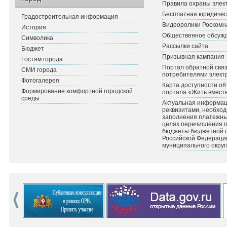
Правила охраны элект
Бесплатная юридичес
Градостроительная информация
Видеоролики Роскомн
История
Общественное обсуж
Символика
Рассылки сайта
Бюджет
Призывная кампания
Гостям города
Портал обратной связ
СМИ города
потребителями элект
Фотогалерея
Карта доступности об
Формирование комфортной городской
портала «Жить вмест
среды
Актуальная информац
реквизитами, необхо
заполнения платежных
целях перечисления 
бюджеты бюджетной 
Российской Федераци
муниципального округ