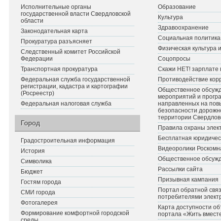
Исполнительные органы
Образование
государственной власти Свердловской
Культура
области
Здравоохранение
Законодательная карта
Социальная политика
Прокуратура разъясняет
Физическая культура 
Следственный комитет Российской
Федерации
Соцопросы
Транспортная прокуратура
Скажи НЕТ! зарплате 
Федеральная служба государственной
Противодействие кор
регистрации, кадастра и картографии
Общественное обсуж
(Росреестр)
мероприятий и прогр
Федеральная налоговая служба
направленных на по
безопасности дорожн
территории Свердлов
Город
Правила охраны элект
Бесплатная юридичес
Градостроительная информация
Видеоролики Роскомн
История
Общественное обсуж
Символика
Рассылки сайта
Бюджет
Призывная кампания
Гостям города
Портал обратной связ
СМИ города
потребителями элект
Фотогалерея
Карта доступности об
Формирование комфортной городской
портала «Жить вмест
среды