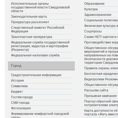
Исполнительные органы
Образование
государственной власти Свердловской
Культура
области
Здравоохранение
Законодательная карта
Социальная политика
Прокуратура разъясняет
Физическая культура 
Следственный комитет Российской
Федерации
Соцопросы
Транспортная прокуратура
Скажи НЕТ! зарплате 
Федеральная служба государственной
Противодействие кор
регистрации, кадастра и картографии
Общественное обсуж
(Росреестр)
мероприятий и прогр
Федеральная налоговая служба
направленных на по
безопасности дорожн
территории Свердлов
Город
Правила охраны элект
Бесплатная юридичес
Градостроительная информация
Видеоролики Роскомн
История
Общественное обсуж
Символика
Рассылки сайта
Бюджет
Призывная кампания
Гостям города
Портал обратной связ
СМИ города
потребителями элект
Фотогалерея
Карта доступности об
Формирование комфортной городской
портала «Жить вмест
среды