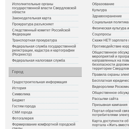
Исполнительные органы
Образование
государственной власти Свердловской
Культура
области
Здравоохранение
Законодательная карта
Социальная политика
Прокуратура разъясняет
Физическая культура 
Следственный комитет Российской
Федерации
Соцопросы
Транспортная прокуратура
Скажи НЕТ! зарплате 
Федеральная служба государственной
Противодействие кор
регистрации, кадастра и картографии
Общественное обсуж
(Росреестр)
мероприятий и прогр
Федеральная налоговая служба
направленных на по
безопасности дорожн
территории Свердлов
Город
Правила охраны элект
Бесплатная юридичес
Градостроительная информация
Видеоролики Роскомн
История
Общественное обсуж
Символика
Рассылки сайта
Бюджет
Призывная кампания
Гостям города
Портал обратной связ
СМИ города
потребителями элект
Фотогалерея
Карта доступности об
Формирование комфортной городской
портала «Жить вмест
среды