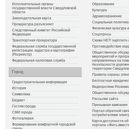
Исполнительные органы
Образование
государственной власти Свердловской
Культура
области
Здравоохранение
Законодательная карта
Социальная политика
Прокуратура разъясняет
Физическая культура 
Следственный комитет Российской
Федерации
Соцопросы
Транспортная прокуратура
Скажи НЕТ! зарплате 
Федеральная служба государственной
Противодействие кор
регистрации, кадастра и картографии
Общественное обсуж
(Росреестр)
мероприятий и прогр
Федеральная налоговая служба
направленных на по
безопасности дорожн
территории Свердлов
Город
Правила охраны элект
Бесплатная юридичес
Градостроительная информация
Видеоролики Роскомн
История
Общественное обсуж
Символика
Рассылки сайта
Бюджет
Призывная кампания
Гостям города
Портал обратной связ
СМИ города
потребителями элект
Фотогалерея
Карта доступности об
Формирование комфортной городской
портала «Жить вмест
среды