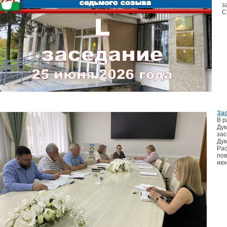
з
С
За
В р
Дум
зас
Дум
Рас
пов
июн