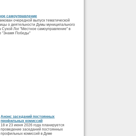
ное самоуправление
икован очередной выпуск тематической
ицы о деятельности Думы муниципального
а Сухой Лог "Местное самоуправление" в
е "Знамя Победы"
Анонс заседаний постоянных
профильных комиссий
18 и 23 июня 2026 года планируется
проведение заседаний постоянных
профильных комиссий в Думе