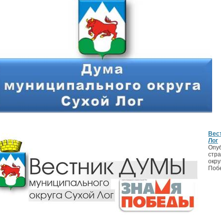
Вес
Лог
Опуб
стр
окру
Поб