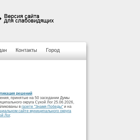
дан
Контакты
Город
ликация решений
ения, принятые на 50 заседании Думы
иципального округа Сухой Лог 25.06.2026,
бликованы в
газете "Знамя Победы"
и на
циальном сайте муниципального округа
ой Лог
.