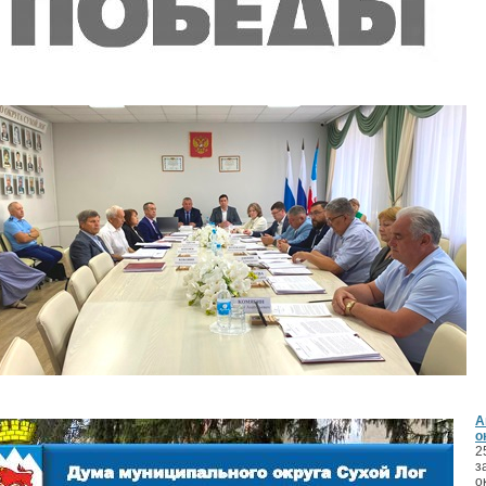
А
о
2
з
о