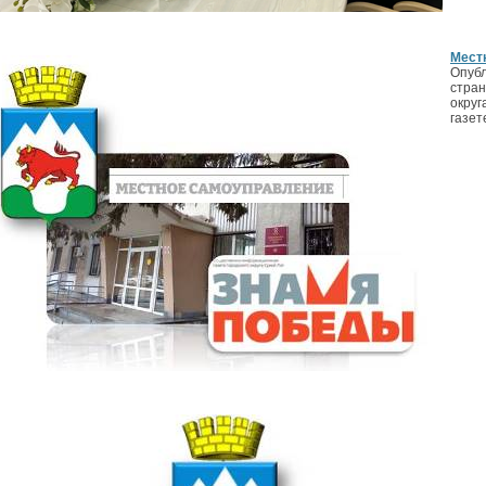
Мест
Опубл
стран
округ
газет