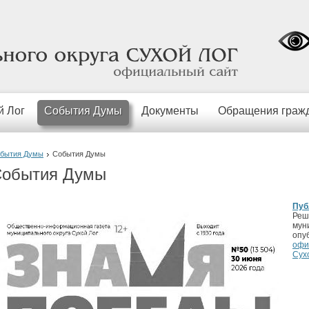
официальный
сайт
й Лог
События Думы
Документы
Обращения граж
бытия Думы
События Думы
обытия Думы
Пуб
Реш
мун
опу
офи
Сух