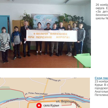
26 нояб
округа 
«За дет
безопас
школы № 
Сход гра
23 ноябр
Курьи. В
городско
Анатолье
Петелина