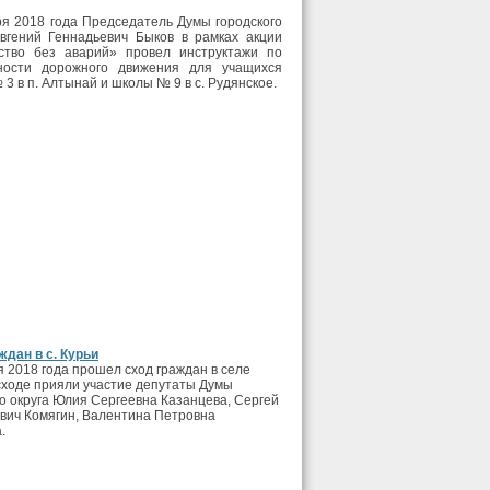
ря 2018 года Председатель Думы городского
Евгений Геннадьевич Быков в рамках акции
ство без аварий» провел инструктажи по
ности дорожного движения для учащихся
3 в п. Алтынай и школы № 9 в с. Рудянское.
ждан в с. Курьи
я 2018 года прошел сход граждан в селе
 сходе прияли участие депутаты Думы
го округа Юлия Сергеевна Казанцева, Сергей
вич Комягин, Валентина Петровна
.