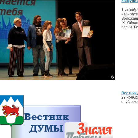
Конкурс 
1 декабр
избират
Воложани
IX Облас
песни "Ро
Вестник 
29 ноябр
опублико