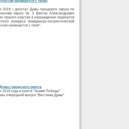
«Россия начинается с тебя»
я 2018 г. депутат Думы городского округа по
ельному округу № 3 Виктор Александрович
н принял участие в награждении лауреатов
тного конкурса гражданско-патриотической
ссия начинается с тебя".
Думы городского округа
я 2018 года в газете "Знамя Победы"
ван очередной выпуск "Вестника Думы"