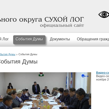
официальный
сайт
й Лог
События Думы
Документы
Обращения граж
бытия Думы
События Думы
обытия Думы
Видео-с
Видео-сю
ноябре 2