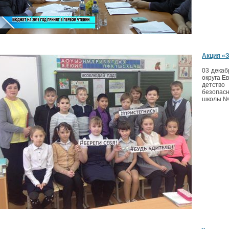
Акция «З
03 декаб
округа Е
детств
безопас
школы № 