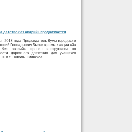
а детство без аварий» продолжается
ря 2018 года Председатель Думы городского
вгений Геннадьевич Быков в рамках акции «За
о без аварий» провел инструктажи по
ности дорожного движения для учащихся
10 в с. Новопышминское.