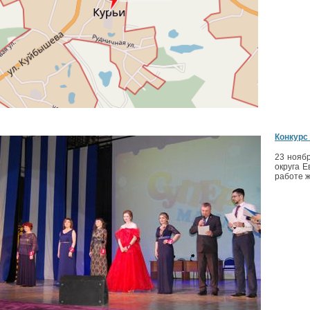
Конкурс
23 нояб
округа Е
работе 