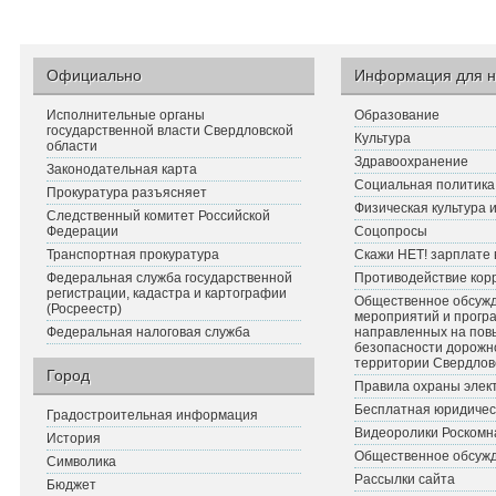
Официально
Информация для н
Исполнительные органы
Образование
государственной власти Свердловской
Культура
области
Здравоохранение
Законодательная карта
Социальная политика
Прокуратура разъясняет
Физическая культура 
Следственный комитет Российской
Федерации
Соцопросы
Транспортная прокуратура
Скажи НЕТ! зарплате 
Федеральная служба государственной
Противодействие кор
регистрации, кадастра и картографии
Общественное обсуж
(Росреестр)
мероприятий и прогр
Федеральная налоговая служба
направленных на по
безопасности дорожн
территории Свердлов
Город
Правила охраны элект
Бесплатная юридичес
Градостроительная информация
Видеоролики Роскомн
История
Общественное обсуж
Символика
Рассылки сайта
Бюджет