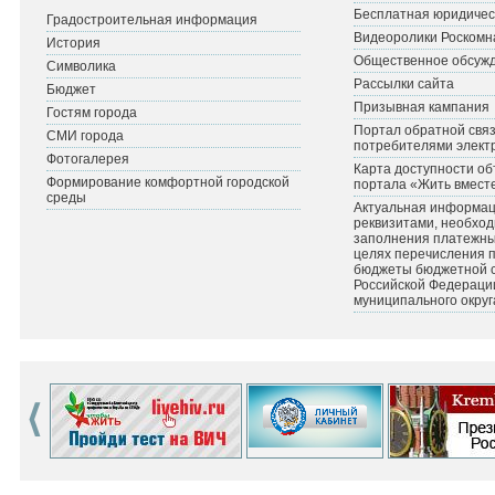
Бесплатная юридичес
Градостроительная информация
Видеоролики Роскомн
История
Общественное обсуж
Символика
Рассылки сайта
Бюджет
Призывная кампания
Гостям города
Портал обратной связ
СМИ города
потребителями элект
Фотогалерея
Карта доступности об
Формирование комфортной городской
портала «Жить вмест
среды
Актуальная информац
реквизитами, необхо
заполнения платежных
целях перечисления 
бюджеты бюджетной 
Российской Федераци
муниципального округ