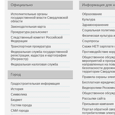
Официально
Информация для н
Исполнительные органы
Образование
государственной власти Свердловской
Культура
области
Здравоохранение
Законодательная карта
Социальная политика
Прокуратура разъясняет
Физическая культура 
Следственный комитет Российской
Федерации
Соцопросы
Транспортная прокуратура
Скажи НЕТ! зарплате 
Федеральная служба государственной
Противодействие кор
регистрации, кадастра и картографии
Общественное обсуж
(Росреестр)
мероприятий и прогр
Федеральная налоговая служба
направленных на по
безопасности дорожн
территории Свердлов
Город
Правила охраны элект
Бесплатная юридичес
Градостроительная информация
Видеоролики Роскомн
История
Общественное обсуж
Символика
Рассылки сайта
Бюджет
Призывная кампания
Гостям города
Портал обратной связ
СМИ города
потребителями элект