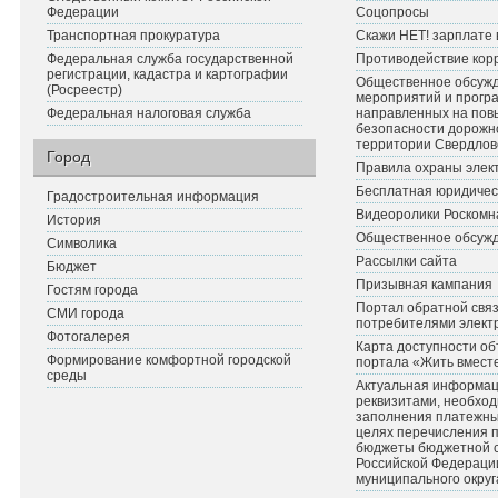
Федерации
Соцопросы
Транспортная прокуратура
Скажи НЕТ! зарплате 
Федеральная служба государственной
Противодействие кор
регистрации, кадастра и картографии
Общественное обсуж
(Росреестр)
мероприятий и прогр
Федеральная налоговая служба
направленных на по
безопасности дорожн
территории Свердлов
Город
Правила охраны элект
Бесплатная юридичес
Градостроительная информация
Видеоролики Роскомн
История
Общественное обсуж
Символика
Рассылки сайта
Бюджет
Призывная кампания
Гостям города
Портал обратной связ
СМИ города
потребителями элект
Фотогалерея
Карта доступности об
Формирование комфортной городской
портала «Жить вмест
среды
Актуальная информац
реквизитами, необхо
заполнения платежных
целях перечисления 
бюджеты бюджетной 
Российской Федераци
муниципального округ