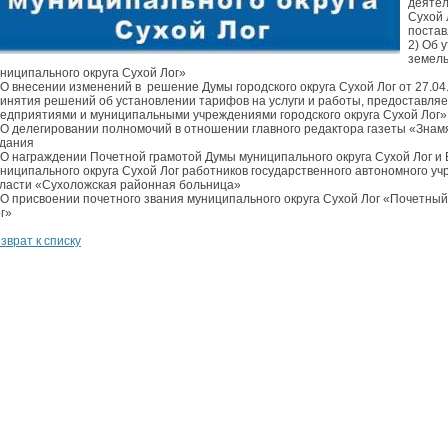
деятел
Сухой 
постав
2) Об 
земель
ниципального округа Сухой Лог»
 О внесении изменений в решение Думы городского округа Сухой Лог от 27.0
инятия решений об установлении тарифов на услуги и работы, предоставл
едприятиями и муниципальными учреждениями городского округа Сухой Лог»
 О делегировании полномочий в отношении главного редактора газеты «Знам
дания
 О награждении Почетной грамотой Думы муниципального округа Сухой Лог 
ниципального округа Сухой Лог работников государственного автономного 
ласти «Сухоложская районная больница»
 О присвоении почетного звания муниципального округа Сухой Лог «Почетны
г»
зврат к списку