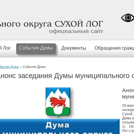
официальный
сайт
й Лог
События Думы
Документы
Обращения граж
бытия Думы
События Думы
нонс заседания Думы муниципального о
Анон
муни
29 мая
заседа
Сухой 
Думы м
созыва
1) Об 
Лог о 