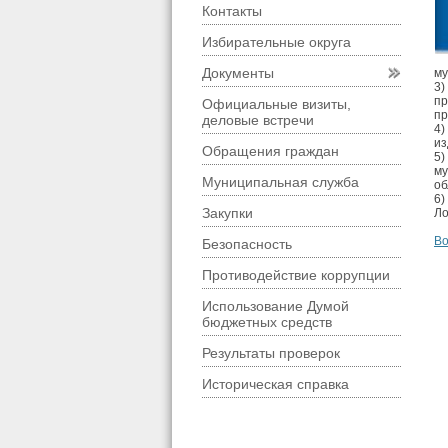
Контакты
Избирательные округа
Документы
му
3)
пр
Официальные визиты,
пр
деловые встречи
4)
из
Обращения граждан
5)
му
Муниципальная служба
об
6)
Закупки
Ло
Во
Безопасность
Противодействие коррупции
Использование Думой
бюджетных средств
Результаты проверок
Историческая справка