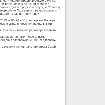
ьности Администрации городского округа
Лог, в том числе о решении вопросов,
ленных Думой городского округа, за 2024 год
утверждении Положения о муниципальном
ном контроле на территории
4.2023 № 86-РД «Об утверждении Порядка
яемые и выполняемые муниципальными
я Победы» и главного редактора сетевого
и Благодарственным письмом Думы
учреждения здравоохранения Свердловской
й гражданин муниципального округа Сухой