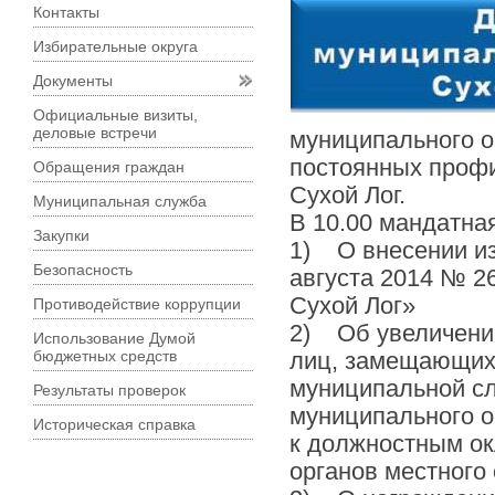
Контакты
Избирательные округа
Документы
Официальные визиты,
деловые встречи
муниципального о
постоянных профи
Обращения граждан
Сухой Лог.
Муниципальная служба
В 10.00 мандатна
Закупки
1) О внесении из
Безопасность
августа 2014 № 2
Сухой Лог»
Противодействие коррупции
2) Об увеличении
Использование Думой
бюджетных средств
лиц, замещающих
муниципальной сл
Результаты проверок
муниципального о
Историческая справка
к должностным о
органов местного