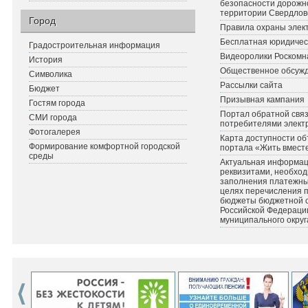
безопасности дорожн
территории Свердлов
Город
Правила охраны элект
Бесплатная юридичес
Градостроительная информация
Видеоролики Роскомн
История
Общественное обсуж
Символика
Рассылки сайта
Бюджет
Призывная кампания
Гостям города
Портал обратной связ
СМИ города
потребителями элект
Фотогалерея
Карта доступности об
Формирование комфортной городской
портала «Жить вмест
среды
Актуальная информац
реквизитами, необхо
заполнения платежных
целях перечисления 
бюджеты бюджетной 
Российской Федераци
муниципального округ