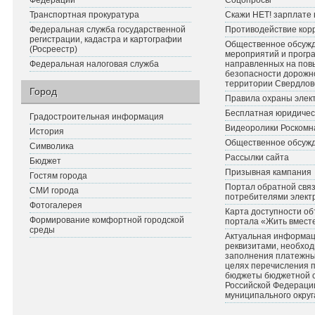
Федерации
Соцопросы
Транспортная прокуратура
Скажи НЕТ! зарплате 
Федеральная служба государственной
Противодействие кор
регистрации, кадастра и картографии
Общественное обсуж
(Росреестр)
мероприятий и прогр
Федеральная налоговая служба
направленных на по
безопасности дорожн
территории Свердлов
Город
Правила охраны элект
Бесплатная юридичес
Градостроительная информация
Видеоролики Роскомн
История
Общественное обсуж
Символика
Рассылки сайта
Бюджет
Призывная кампания
Гостям города
Портал обратной связ
СМИ города
потребителями элект
Фотогалерея
Карта доступности об
Формирование комфортной городской
портала «Жить вмест
среды
Актуальная информац
реквизитами, необхо
заполнения платежных
целях перечисления 
бюджеты бюджетной 
Российской Федераци
муниципального округ