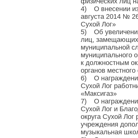
физических лиц на
4) О внесении из
августа 2014 № 2
Сухой Лог»
5) Об увеличении
лиц, замещающих
муниципальной сл
муниципального о
к должностным о
органов местного
6) О награждении
Сухой Лог работн
«Максигаз»
7) О награждении
Сухой Лог и Бла
округа Сухой Лог
учреждения допол
музыкальная шко