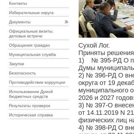
Контакты
Избирательные округа
Документы
Официальные визиты,
деловые встречи
Сухой Лог.
Обращения граждан
Приняты решения
Муниципальная служба
1) № 395-РД О по
Закупки
Думы муниципальн
Безопасность
2) № 396-РД О вн
округа от 19 дек
Противодействие коррупции
муниципального о
Использование Думой
бюджетных средств
2026 и 2027 годов
3) № 397-О внесе
Результаты проверок
от 14.11.2019 N 
Историческая справка
физических лиц на
4) № 398-РД О вн