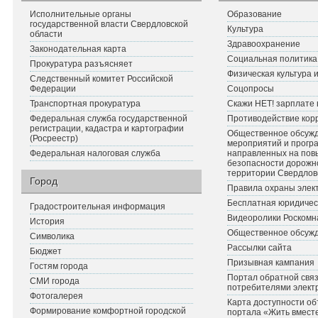
Исполнительные органы
Образование
государственной власти Свердловской
Культура
области
Здравоохранение
Законодательная карта
Социальная политика
Прокуратура разъясняет
Физическая культура 
Следственный комитет Российской
Федерации
Соцопросы
Транспортная прокуратура
Скажи НЕТ! зарплате 
Федеральная служба государственной
Противодействие кор
регистрации, кадастра и картографии
Общественное обсуж
(Росреестр)
мероприятий и прогр
Федеральная налоговая служба
направленных на по
безопасности дорожн
территории Свердлов
Город
Правила охраны элект
Бесплатная юридичес
Градостроительная информация
Видеоролики Роскомн
История
Общественное обсуж
Символика
Рассылки сайта
Бюджет
Призывная кампания
Гостям города
Портал обратной связ
СМИ города
потребителями элект
Фотогалерея
Карта доступности об
Формирование комфортной городской
портала «Жить вмест