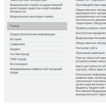
Транспортная прокуратура
Скажи НЕТ! зарплате 
Федеральная служба государственной
Противодействие кор
регистрации, кадастра и картографии
Общественное обсуж
(Росреестр)
мероприятий и прогр
Федеральная налоговая служба
направленных на по
безопасности дорожн
территории Свердлов
Город
Правила охраны элект
Бесплатная юридичес
Градостроительная информация
Видеоролики Роскомн
История
Общественное обсуж
Символика
Рассылки сайта
Бюджет
Призывная кампания
Гостям города
Портал обратной связ
СМИ города
потребителями элект
Фотогалерея
Карта доступности об
Формирование комфортной городской
портала «Жить вмест
среды
Актуальная информац
реквизитами, необхо
заполнения платежных
целях перечисления 
бюджеты бюджетной 
Российской Федераци
муниципального округ