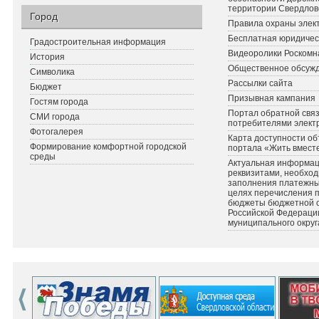
территории Свердлов
Город
Правила охраны элект
Бесплатная юридичес
Градостроительная информация
Видеоролики Роскомн
История
Общественное обсуж
Символика
Рассылки сайта
Бюджет
Призывная кампания
Гостям города
Портал обратной связ
СМИ города
потребителями элект
Фотогалерея
Карта доступности об
Формирование комфортной городской
портала «Жить вмест
среды
Актуальная информац
реквизитами, необхо
заполнения платежных
целях перечисления 
бюджеты бюджетной 
Российской Федераци
муниципального округ