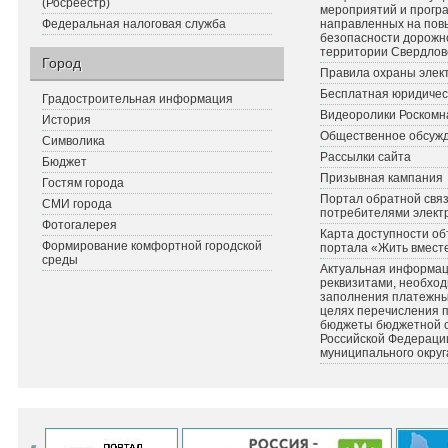
(Росреестр)
мероприятий и прогр
Федеральная налоговая служба
направленных на по
безопасности дорожн
территории Свердлов
Город
Правила охраны элект
Бесплатная юридичес
Градостроительная информация
Видеоролики Роскомн
История
Общественное обсуж
Символика
Рассылки сайта
Бюджет
Призывная кампания
Гостям города
Портал обратной связ
СМИ города
потребителями элект
Фотогалерея
Карта доступности об
Формирование комфортной городской
портала «Жить вмест
среды
Актуальная информац
реквизитами, необхо
заполнения платежных
целях перечисления 
бюджеты бюджетной 
Российской Федераци
муниципального округ