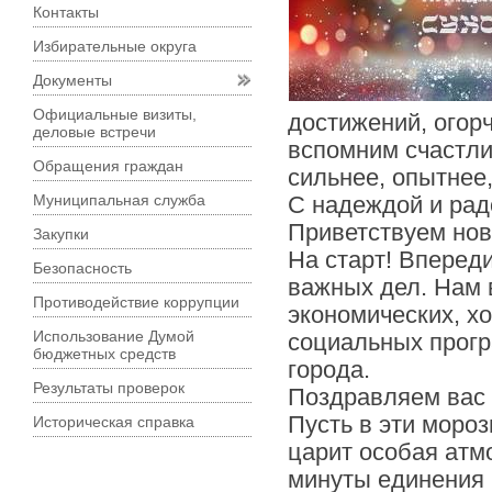
Контакты
Избирательные округа
Документы
Официальные визиты,
достижений, огор
деловые встречи
вспомним счастли
Обращения граждан
сильнее, опытнее,
Муниципальная служба
С надеждой и рад
Приветствуем нов
Закупки
На старт! Вперед
Безопасность
важных дел. Нам 
Противодействие коррупции
экономических, х
Использование Думой
социальных прогр
бюджетных средств
города.
Результаты проверок
Поздравляем вас 
Пусть в эти моро
Историческая справка
царит особая атм
минуты единения 