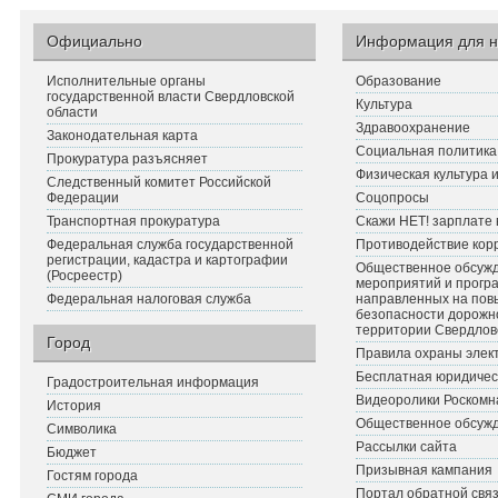
Официально
Информация для н
Исполнительные органы
Образование
государственной власти Свердловской
Культура
области
Здравоохранение
Законодательная карта
Социальная политика
Прокуратура разъясняет
Физическая культура 
Следственный комитет Российской
Федерации
Соцопросы
Транспортная прокуратура
Скажи НЕТ! зарплате 
Федеральная служба государственной
Противодействие кор
регистрации, кадастра и картографии
Общественное обсуж
(Росреестр)
мероприятий и прогр
Федеральная налоговая служба
направленных на по
безопасности дорожн
территории Свердлов
Город
Правила охраны элект
Бесплатная юридичес
Градостроительная информация
Видеоролики Роскомн
История
Общественное обсуж
Символика
Рассылки сайта
Бюджет
Призывная кампания
Гостям города
Портал обратной связ