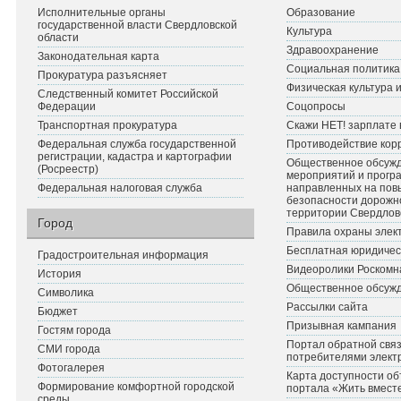
Исполнительные органы
Образование
государственной власти Свердловской
Культура
области
Здравоохранение
Законодательная карта
Социальная политика
Прокуратура разъясняет
Физическая культура 
Следственный комитет Российской
Федерации
Соцопросы
Транспортная прокуратура
Скажи НЕТ! зарплате 
Федеральная служба государственной
Противодействие кор
регистрации, кадастра и картографии
Общественное обсуж
(Росреестр)
мероприятий и прогр
Федеральная налоговая служба
направленных на по
безопасности дорожн
территории Свердлов
Город
Правила охраны элект
Бесплатная юридичес
Градостроительная информация
Видеоролики Роскомн
История
Общественное обсуж
Символика
Рассылки сайта
Бюджет
Призывная кампания
Гостям города
Портал обратной связ
СМИ города
потребителями элект
Фотогалерея
Карта доступности об
Формирование комфортной городской
портала «Жить вмест
среды