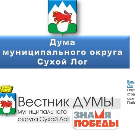
Вес
Лог
Опуб
стр
окру
Поб