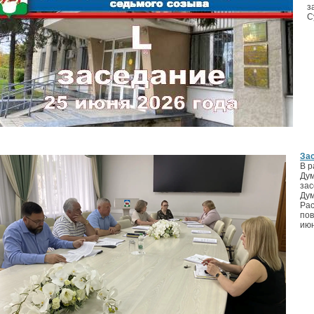
з
С
За
В р
Дум
зас
Дум
Рас
пов
июн