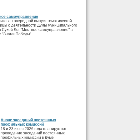
ное самоуправление
икован очередной выпуск тематической
ицы о деятельности Думы муниципального
а Сухой Лог "Местное самоуправление" в
е "Знамя Победы"
Анонс заседаний постоянных
профильных комиссий
18 и 23 июня 2026 года планируется
проведение заседаний постоянных
профильных комиссий в Думе