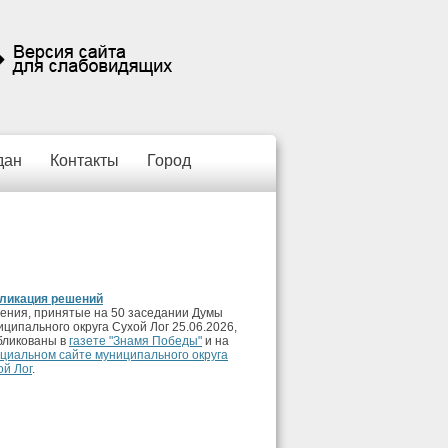
дан
Контакты
Город
ликация решений
ения, принятые на 50 заседании Думы
иципального округа Сухой Лог 25.06.2026,
бликованы в
газете "Знамя Победы"
и на
циальном сайте муниципального округа
ой Лог
.