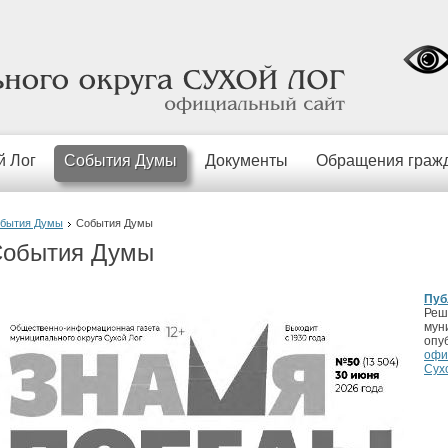
официальный
сайт
й Лог
События Думы
Документы
Обращения граж
бытия Думы
События Думы
обытия Думы
Пуб
Реш
мун
опу
офи
Сух