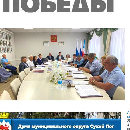
А
о
2
з
о