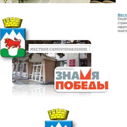
Мест
Опубл
стран
округ
газет