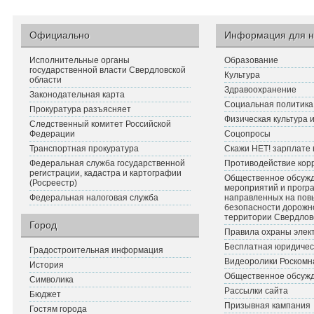
Официально
Информация для н
Исполнительные органы
Образование
государственной власти Свердловской
Культура
области
Здравоохранение
Законодательная карта
Социальная политика
Прокуратура разъясняет
Физическая культура 
Следственный комитет Российской
Федерации
Соцопросы
Транспортная прокуратура
Скажи НЕТ! зарплате 
Федеральная служба государственной
Противодействие кор
регистрации, кадастра и картографии
Общественное обсуж
(Росреестр)
мероприятий и прогр
Федеральная налоговая служба
направленных на по
безопасности дорожн
территории Свердлов
Город
Правила охраны элект
Бесплатная юридичес
Градостроительная информация
Видеоролики Роскомн
История
Общественное обсуж
Символика
Рассылки сайта
Бюджет
Призывная кампания
Гостям города