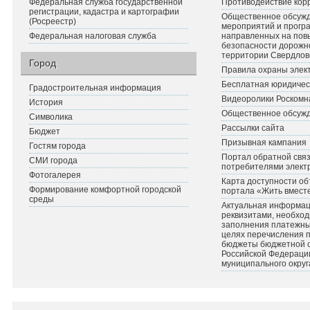
Федеральная служба государственной
Противодействие кор
регистрации, кадастра и картографии
Общественное обсуж
(Росреестр)
мероприятий и прогр
Федеральная налоговая служба
направленных на по
безопасности дорожн
территории Свердлов
Город
Правила охраны элект
Бесплатная юридичес
Градостроительная информация
Видеоролики Роскомн
История
Общественное обсуж
Символика
Рассылки сайта
Бюджет
Призывная кампания
Гостям города
Портал обратной связ
СМИ города
потребителями элект
Фотогалерея
Карта доступности об
Формирование комфортной городской
портала «Жить вмест
среды
Актуальная информац
реквизитами, необхо
заполнения платежных
целях перечисления 
бюджеты бюджетной 
Российской Федераци
муниципального округ