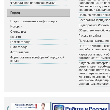
Федеральная налоговая служба
направленных на по
безопасности дорожн
территории Свердлов
Город
Правила охраны элект
Бесплатная юридичес
Градостроительная информация
Видеоролики Роскомн
История
Общественное обсуж
Символика
Рассылки сайта
Бюджет
Призывная кампания
Гостям города
Портал обратной связ
СМИ города
потребителями элект
Фотогалерея
Карта доступности об
Формирование комфортной городской
портала «Жить вмест
среды
Актуальная информац
реквизитами, необхо
заполнения платежных
целях перечисления 
бюджеты бюджетной 
Российской Федераци
муниципального округ