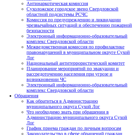
Антинаркотическая комиссия
Сухоложское городское звено Свердловской
областной подсистемы РСЧС
Комиссия по предупреждению и ликвидации
чрезвычайных ситуаций и обеспечению пожарной
безопасности
Электронный информационно-образовательный
комплекс Cвердловской области
Межведомственная комиссия по профилактике
правонарушений в муниципальном округе Сухой
Лог
Национальный антитеррористический комитет
Планирование мероприятий по эвакуации и
рассредоточению населения при угрозе и
возникновении ЧС
Электронный информационно-образовательный
комплекс Свердловской области
Обращения
Как обратиться в Администрацию
муниципального округа Сухой Лог
Что необходимо знать при обращении в
Администрацию муниципального округа Сухой
Лог
График приема граждан по личным вопросам
Законодательство в сфере обращений граждан