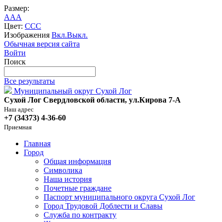
Размер:
A
A
A
Цвет:
C
C
C
Изображения
Вкл.
Выкл.
Обычная версия сайта
Войти
Поиск
Все результаты
Муниципальный округ Сухой Лог
Сухой Лог Свердловской области, ул.Кирова 7-А
Наш адрес
+7 (34373) 4-36-60
Приемная
Главная
Город
Общая информация
Символика
Наша история
Почетные граждане
Паспорт муниципального округа Сухой Лог
Город Трудовой Доблести и Славы
Служба по контракту