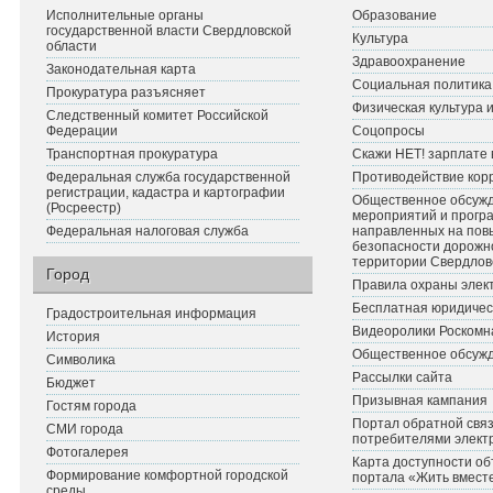
Исполнительные органы
Образование
государственной власти Свердловской
Культура
области
Здравоохранение
Законодательная карта
Социальная политика
Прокуратура разъясняет
Физическая культура 
Следственный комитет Российской
Федерации
Соцопросы
Транспортная прокуратура
Скажи НЕТ! зарплате 
Федеральная служба государственной
Противодействие кор
регистрации, кадастра и картографии
Общественное обсуж
(Росреестр)
мероприятий и прогр
Федеральная налоговая служба
направленных на по
безопасности дорожн
территории Свердлов
Город
Правила охраны элект
Бесплатная юридичес
Градостроительная информация
Видеоролики Роскомн
История
Общественное обсуж
Символика
Рассылки сайта
Бюджет
Призывная кампания
Гостям города
Портал обратной связ
СМИ города
потребителями элект
Фотогалерея
Карта доступности об
Формирование комфортной городской
портала «Жить вмест
среды