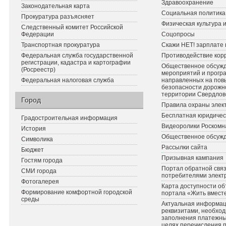
Здравоохранение
Законодательная карта
Социальная политика
Прокуратура разъясняет
Физическая культура 
Следственный комитет Российской
Федерации
Соцопросы
Транспортная прокуратура
Скажи НЕТ! зарплате 
Федеральная служба государственной
Противодействие кор
регистрации, кадастра и картографии
Общественное обсуж
(Росреестр)
мероприятий и прогр
Федеральная налоговая служба
направленных на по
безопасности дорожн
территории Свердлов
Город
Правила охраны элект
Бесплатная юридичес
Градостроительная информация
Видеоролики Роскомн
История
Общественное обсуж
Символика
Рассылки сайта
Бюджет
Призывная кампания
Гостям города
Портал обратной связ
СМИ города
потребителями элект
Фотогалерея
Карта доступности об
Формирование комфортной городской
портала «Жить вмест
среды
Актуальная информац
реквизитами, необхо
заполнения платежных
целях перечисления 