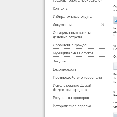
График приема избирателей
О 
Контакты
го
Избирательные округа
Документы
Го
Да
Официальные визиты,
№ 
деловые встречи
Обращения граждан
05
Ре
Муниципальная служба
О 
Закупки
Безопасность
Го
Противодействие коррупции
Да
№ 
Использование Думой
бюджетных средств
05
Ре
Результаты проверок
Об
Историческая справка
ор