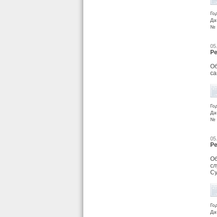
Го
Да
№ 
05
Ре
Об
са
Го
Да
№ 
05
Ре
Об
сл
Су
Го
Да