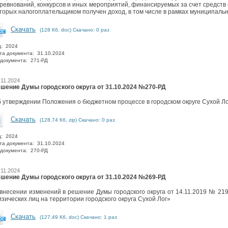
ревнований, конкурсов и иных мероприятий, финансируемых за счет средств 
торых налогоплательщиком получен доход, в том числе в рамках муниципаль
Скачать
(128 Кб, doc) Скачано: 0 раз
д: 2024
та документа: 31.10.2024
документа: 271-РД
.11.2024
шение Думы городского округа от 31.10.2024 №270-РД
 утверждении Положения о бюджетном процессе в городском округе Сухой Ло
Скачать
(128.74 Кб, zip) Скачано: 0 раз
д: 2024
та документа: 31.10.2024
документа: 270-РД
.11.2024
шение Думы городского округа от 31.10.2024 №269-РД
внесении изменений в решение Думы городского округа от 14.11.2019 № 21
зических лиц на территории городского округа Сухой Лог»
Скачать
(127.49 Кб, doc) Скачано: 1 раз