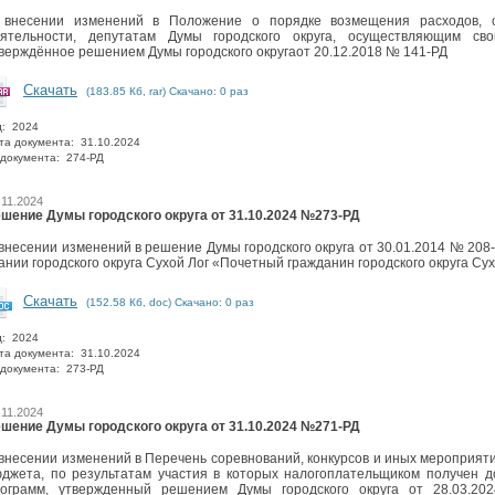
 внесении изменений в Положение о порядке возмещения расходов, с
еятельности, депутатам Думы городского округа, осуществляющим св
верждённое решением Думы городского округаот 20.12.2018 № 141-РД
Скачать
(183.85 Кб, rar) Скачано: 0 раз
д: 2024
та документа: 31.10.2024
документа: 274-РД
.11.2024
шение Думы городского округа от 31.10.2024 №273-РД
внесении изменений в решение Думы городского округа от 30.01.2014 № 20
ании городского округа Сухой Лог «Почетный гражданин городского округа Су
Скачать
(152.58 Кб, doc) Скачано: 0 раз
д: 2024
та документа: 31.10.2024
документа: 273-РД
.11.2024
шение Думы городского округа от 31.10.2024 №271-РД
внесении изменений в Перечень соревнований, конкурсов и иных мероприяти
джета, по результатам участия в которых налогоплательщиком получен д
рограмм, утвержденный решением Думы городского округа от 28.03.