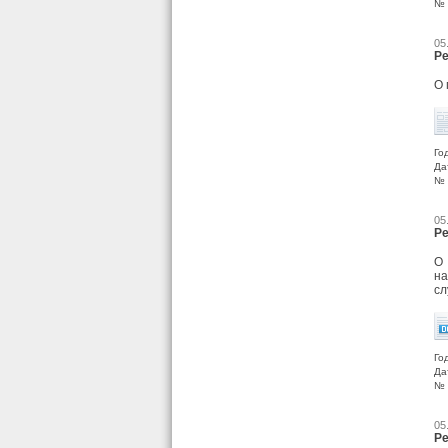
№ 
05
Ре
О 
Го
Да
№ 
05
Ре
О 
на
сл
Го
Да
№ 
05
Ре