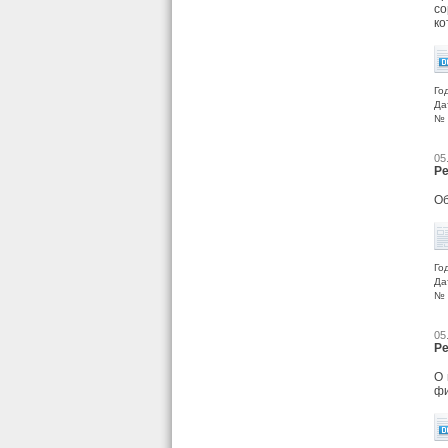
со
ко
Го
Да
№ 
05
Ре
Об
Го
Да
№ 
05
Ре
О 
фи