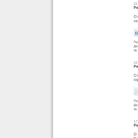
22
Ре
О 
се
Го
Да
№ 
22
Ре
О 
го
Го
Да
№ 
17
Ре
О