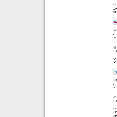
О
д
ут
Го
Да
№ 
05
Ре
О 
зв
Го
Да
№ 
05
Ре
О 
бю
п