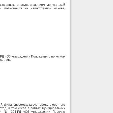
вязанных с осуществлением депутатской
ои полномочия на непостоянной основе,
8-РД «Об утверждении Положения о почетном
хой Лог»
й, финансируемых за счет средств местного
оход, в том числе в рамках муниципальных
2024 № 194-РД «Об утверждении Перечня