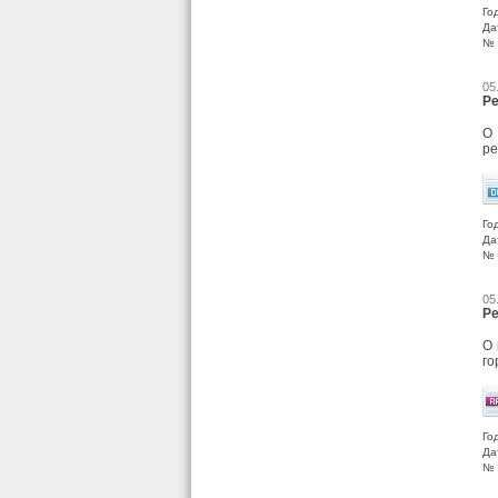
Го
Да
№ 
05
Ре
О 
ре
Го
Да
№ 
05
Ре
О 
го
Го
Да
№ 