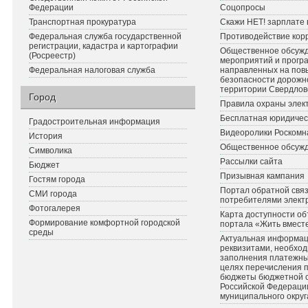
Федерации
Соцопросы
Транспортная прокуратура
Скажи НЕТ! зарплате 
Федеральная служба государственной
Противодействие кор
регистрации, кадастра и картографии
Общественное обсуж
(Росреестр)
мероприятий и прогр
Федеральная налоговая служба
направленных на по
безопасности дорожн
территории Свердлов
Город
Правила охраны элект
Бесплатная юридичес
Градостроительная информация
Видеоролики Роскомн
История
Общественное обсуж
Символика
Рассылки сайта
Бюджет
Призывная кампания
Гостям города
Портал обратной связ
СМИ города
потребителями элект
Фотогалерея
Карта доступности об
Формирование комфортной городской
портала «Жить вмест
среды
Актуальная информац
реквизитами, необхо
заполнения платежных
целях перечисления 
бюджеты бюджетной 
Российской Федераци
муниципального округ