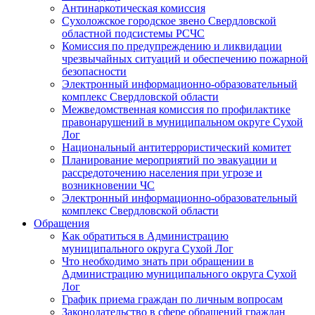
Антинаркотическая комиссия
Сухоложское городское звено Свердловской
областной подсистемы РСЧС
Комиссия по предупреждению и ликвидации
чрезвычайных ситуаций и обеспечению пожарной
безопасности
Электронный информационно-образовательный
комплекс Cвердловской области
Межведомственная комиссия по профилактике
правонарушений в муниципальном округе Сухой
Лог
Национальный антитеррористический комитет
Планирование мероприятий по эвакуации и
рассредоточению населения при угрозе и
возникновении ЧС
Электронный информационно-образовательный
комплекс Свердловской области
Обращения
Как обратиться в Администрацию
муниципального округа Сухой Лог
Что необходимо знать при обращении в
Администрацию муниципального округа Сухой
Лог
График приема граждан по личным вопросам
Законодательство в сфере обращений граждан