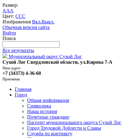
Размер:
A
A
A
Цвет:
C
C
C
Изображения
Вкл.
Выкл.
Обычная версия сайта
Войти
Поиск
Все результаты
Муниципальный округ Сухой Лог
Сухой Лог Свердловской области, ул.Кирова 7-А
Наш адрес
+7 (34373) 4-36-60
Приемная
Главная
Город
Общая информация
Символика
Наша история
Почетные граждане
Паспорт муниципального округа Сухой Лог
Город Трудовой Доблести и Славы
Служба по контракту