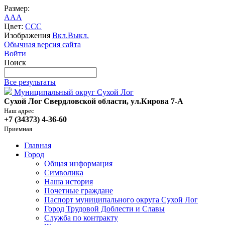
Размер:
A
A
A
Цвет:
C
C
C
Изображения
Вкл.
Выкл.
Обычная версия сайта
Войти
Поиск
Все результаты
Муниципальный округ Сухой Лог
Сухой Лог Свердловской области, ул.Кирова 7-А
Наш адрес
+7 (34373) 4-36-60
Приемная
Главная
Город
Общая информация
Символика
Наша история
Почетные граждане
Паспорт муниципального округа Сухой Лог
Город Трудовой Доблести и Славы
Служба по контракту