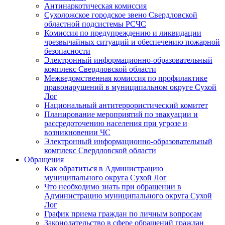
Антинаркотическая комиссия
Сухоложское городское звено Свердловской
областной подсистемы РСЧС
Комиссия по предупреждению и ликвидации
чрезвычайных ситуаций и обеспечению пожарной
безопасности
Электронный информационно-образовательный
комплекс Cвердловской области
Межведомственная комиссия по профилактике
правонарушений в муниципальном округе Сухой
Лог
Национальный антитеррористический комитет
Планирование мероприятий по эвакуации и
рассредоточению населения при угрозе и
возникновении ЧС
Электронный информационно-образовательный
комплекс Свердловской области
Обращения
Как обратиться в Администрацию
муниципального округа Сухой Лог
Что необходимо знать при обращении в
Администрацию муниципального округа Сухой
Лог
График приема граждан по личным вопросам
Законодательство в сфере обращений граждан